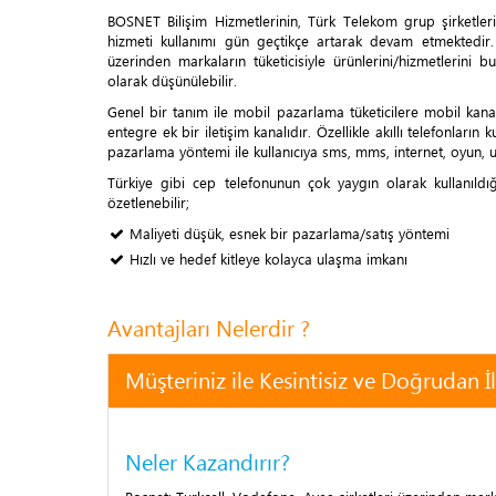
BOSNET Bilişim Hizmetlerinin, Türk Telekom grup şirketle
hizmeti kullanımı gün geçtikçe artarak devam etmektedir
üzerinden markaların tüketicisiyle ürünlerini/hizmetlerini
olarak düşünülebilir.
Genel bir tanım ile mobil pazarlama tüketicilere mobil kan
entegre ek bir iletişim kanalıdır. Özellikle akıllı telefonları
pazarlama yöntemi ile kullanıcıya sms, mms, internet, oyun, uyg
Türkiye gibi cep telefonunun çok yaygın olarak kullanıldığ
özetlenebilir;
Maliyeti düşük, esnek bir pazarlama/satış yöntemi
Hızlı ve hedef kitleye kolayca ulaşma imkanı
Avantajları Nelerdir ?
Müşteriniz ile Kesintisiz ve Doğrudan İ
Neler Kazandırır?