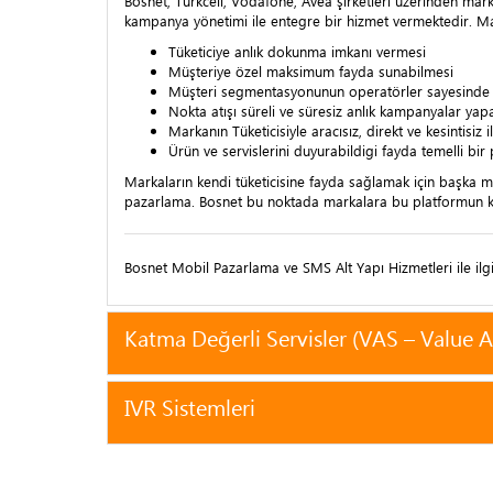
Bosnet; Turkcell, Vodafone, Avea şirketleri üzerinden mar
kampanya yönetimi ile entegre bir hizmet vermektedir. Ma
Tüketiciye anlık dokunma imkanı vermesi
Müşteriye özel maksimum fayda sunabilmesi
Müşteri segmentasyonunun operatörler sayesinde o
Nokta atışı süreli ve süresiz anlık kampanyalar yap
Markanın Tüketicisiyle aracısız, direkt ve kesintisiz
Ürün ve servislerini duyurabildigi fayda temelli bir
Markaların kendi tüketicisine fayda sağlamak için başka m
pazarlama. Bosnet bu noktada markalara bu platformun k
Bosnet Mobil Pazarlama ve SMS Alt Yapı Hizmetleri ile ilgil
Katma Değerli Servisler (VAS – Value 
IVR Sistemleri