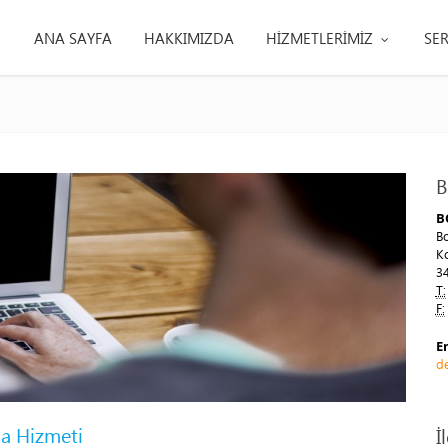
ANA SAYFA
HAKKIMIZDA
HİZMETLERİMİZ
SER
a
B
B
Bo
Ko
34
T:
F:
E
d
a Hizmeti
İ