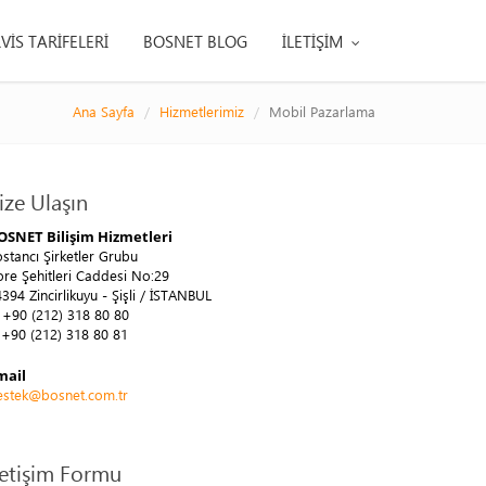
VİS TARİFELERİ
BOSNET BLOG
İLETİŞİM
Ana Sayfa
Hizmetlerimiz
Mobil Pazarlama
ize Ulaşın
OSNET Bilişim Hizmetleri
stancı Şirketler Grubu
re Şehitleri Caddesi No:29
394 Zincirlikuyu - Şişli / İSTANBUL
+90 (212) 318 80 80
+90 (212) 318 80 81
mail
estek@bosnet.com.tr
letişim Formu