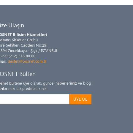
ize Ulaşın
OSNET Bilisim Hizmetleri
stancı Şirketler Grubu
re Şehitleri Caddesi No:29
394 Zincirlikuyu - Şişli / İSTANBUL
+90 (212) 318 80 80
mail:
destek@bosnet.com.tr
OSNET Bülten
snet bültene üye olarak, güncel haberlerimiz ve blog
zılarımızı takip edebilirsiniz.