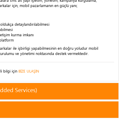
kalara sms alt yapı işletim, yönetim, kampanya kurgulama,
rkalar için, mobil pazarlamanın en güçlü yanı;
ldukça detaylandırılabilmesi
abilmesi
 iletişim kurma imkanı
 platform
arkalar ile işbirligi yapabilmesinin en doğru yoludur mobil
urulumu ve yönetimi noktasında destek vermektedir.
i bilgi için
BİZE ULAŞIN
Added Services)