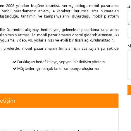
rine 2008 yılından bugüne kesintisiz vermiş oldugu mobil pazarlama
İs
. Mobil pazarlamanın anlamı; 4 karakterli kurumsal sms numaraları
 buluşturduğu, tanıtımını ve kampanyalarını duyurduğu mobil platform
E
allar üzerinden ulaşmayı hedefleyen, geleneksel pazarlama kanallarına
n kullanımının artması ile mobil pazarlamanın önemi giderek artmıştır. Bu
ulama, video, vb. yollarla hızlı ve etkili bir ticari ağ kurulmaktadır.
M
ı ülkelerde, mobil pazarlamanın firmalar için avantajları şu şekilde
Farklılaşan hedef kitleye, yepyeni bir iletişim yöntemi
Müşteriler için birçok farklı kampanya oluşturma
.
letişim