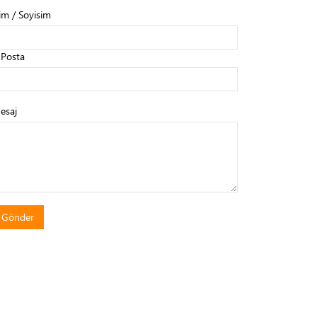
im / Soyisim
-Posta
esaj