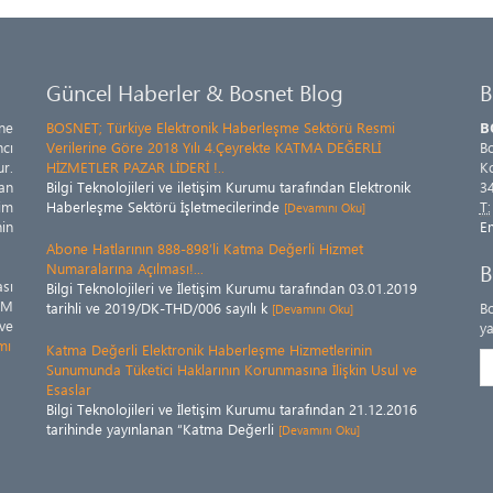
Güncel Haberler & Bosnet Blog
B
ne
BOSNET; Türkiye Elektronik Haberleşme Sektörü Resmi
B
cı
Verilerine Göre 2018 Yılı 4.Çeyrekte KATMA DEĞERLİ
Bo
ur.
HİZMETLER PAZAR LİDERİ !..
Ko
an
Bilgi Teknolojileri ve iletişim Kurumu tarafından Elektronik
34
im
Haberleşme Sektörü İşletmecilerinde
T:
[Devamını Oku]
nin
E
Abone Hatlarının 888-898’li Katma Değerli Hizmet
B
Numaralarına Açılması!...
sı
Bilgi Teknolojileri ve İletişim Kurumu tarafından 03.01.2019
OM
tarihli ve 2019/DK-THD/006 sayılı k
Bo
[Devamını Oku]
ve
ya
mı
Katma Değerli Elektronik Haberleşme Hizmetlerinin
Sunumunda Tüketici Haklarının Korunmasına İlişkin Usul ve
Esaslar
Bilgi Teknolojileri ve İletişim Kurumu tarafından 21.12.2016
tarihinde yayınlanan “Katma Değerli
[Devamını Oku]