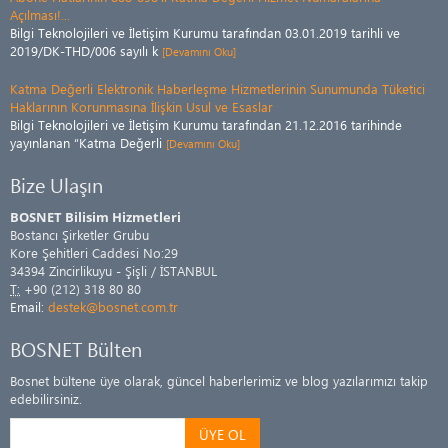
Açılması!...
Bilgi Teknolojileri ve İletişim Kurumu tarafından 03.01.2019 tarihli ve
2019/DK-THD/006 sayılı k
[Devamını Oku]
Katma Değerli Elektronik Haberleşme Hizmetlerinin Sunumunda Tüketici
Haklarının Korunmasına İlişkin Usul ve Esaslar
Bilgi Teknolojileri ve İletişim Kurumu tarafından 21.12.2016 tarihinde
yayınlanan “Katma Değerli
[Devamını Oku]
Bize Ulaşın
BOSNET Bilisim Hizmetleri
Bostancı Şirketler Grubu
Kore Şehitleri Caddesi No:29
34394 Zincirlikuyu - Şişli / İSTANBUL
T:
+90 (212) 318 80 80
Email:
destek@bosnet.com.tr
BOSNET Bülten
Bosnet bültene üye olarak, güncel haberlerimiz ve blog yazılarımızı takip
edebilirsiniz.