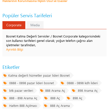
Haklarının Korunmasına İlişkin Usul ve Esaslar
Popüler Servis Tarifeleri
Corporate
Media
Bosnet Katma Değerli Servisler / Bosnet Corporate kategorisindeki
son kullanıcı tarifeleri genel olarak; yoğun telefon çağrısı alan
işletmeler tarafından,
Ayrıntılı Bilgi
Etiketler
Katma değerli hizmetler pazar lideri Bosnet
0888 - 0898 pazar lideri bosnet
0888 - 0898 kdh lideri
btk pazar verileri
888 Arama Aç
898 Arama Aç
888 - 898 Arama Aç
888 Aç
898 Aç
Hattım 888 Açılması
888 Aç Arama