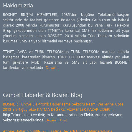
Hakkımızda
BOSNET BİLİŞİM HİZMETLERİ, 1985’den bugüne Telekomünikasyon
sektöründe de faaliyet gösteren Bostancı Şirketler Grubu'nun bir iştiraki
olarak 2008 yılında kurulmuştur. Kuruluşundan bu yana Türk Telekom
Grup şirketlerinden olan TTNET’in kurumsal SMS hizmetlerinin, alt yapı
yönetim hizmetini sunan BOSNET, 2010 yılında Türk Telekom şirketinin
kurumsal SMS alt yapı hizmetini vermeye başlamıştır.
TTNET, AVEA ve TÜRK TELEKOM’un TÜRK TELEKOM markası altında
birleşmesi kararından itibaren, TÜRK TELEKOM markası altında yer alan
tüm şirketlere Mobil Pazarlama ve SMS alt yapı hizmeti BOSNET
tarafından verilmektedir.
Devamı
Güncel Haberler & Bosnet Blog
BOSNET; Türkiye Elektronik Haberleşme Sektörü Resmi Verilerine Göre
2018 Yılı 4.Çeyrekte KATMA DEĞERLİ HİZMETLER PAZAR LİDERİ !..
Bilgi Teknolojileri ve iletişim Kurumu tarafından Elektronik Haberleşme
Sektörü İşletmecilerinde
[Devamını Oku]
Abone Hatlarının 888-898’li Katma Değerli Hizmet Numaralarına