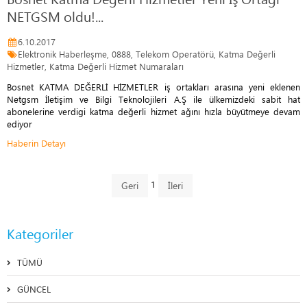
NETGSM oldu!...
6.10.2017
Elektronik Haberleşme, 0888, Telekom Operatörü, Katma Değerli
Hizmetler, Katma Değerli Hizmet Numaraları
Bosnet KATMA DEĞERLİ HİZMETLER iş ortakları arasına yeni eklenen
Netgsm İletişim ve Bilgi Teknolojileri A.Ş ile ülkemizdeki sabit hat
abonelerine verdigi katma değerli hizmet ağını hızla büyütmeye devam
ediyor
Haberin Detayı
1
Kategoriler
TÜMÜ
GÜNCEL