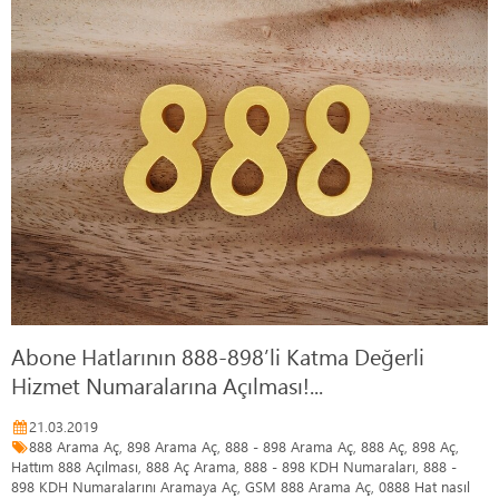
Abone Hatlarının 888-898’li Katma Değerli
Hizmet Numaralarına Açılması!...
21.03.2019
888 Arama Aç, 898 Arama Aç, 888 - 898 Arama Aç, 888 Aç, 898 Aç,
Hattım 888 Açılması, 888 Aç Arama, 888 - 898 KDH Numaraları, 888 -
898 KDH Numaralarını Aramaya Aç, GSM 888 Arama Aç, 0888 Hat nasıl